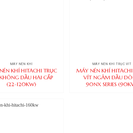
MÁY NÉN KHÍ
MÁY NÉN KHÍ TRỤC VÍT
NÉN KHÍ HITACHI TRỤC
MÁY NÉN KHÍ HITACHI
 KHÔNG DẦU HAI CẤP
VÍT NGÂM DẦU D
(22-120KW)
90NX SERIES (90K