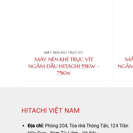
MÁY NÉN KHÍ TRỤC VÍT
MÁY NÉN KHÍ TRỤC VÍT
MÁ
NGÂM DẦU HITACHI 55KW –
NGÂM 
75KW
HITACHI VIỆT NAM
Địa chỉ:
Phòng 204, Tòa nhà Thông Tấn, 124 Trần