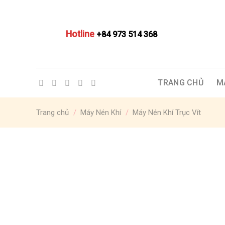
Skip
to
content
Hotline
+84 973 514 368
TRANG CHỦ
M
Trang chủ
/
Máy Nén Khí
/
Máy Nén Khí Trục Vít