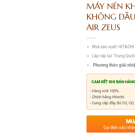
MÁY NÉN KH
KHÔNG DẦU
AIR ZEUS
Nhà sản xuất: HITACH
Lắp ráp tại: Trung Quố
Phương thức giải nhiệ
CAM KẾT KHI BÁN HÀNG
- Hàng mới 100%.
- Chính hãng Hitachi.
- Cung cấp đầy đủ CO, CQ.
MU
Gọi điện xác nhậ