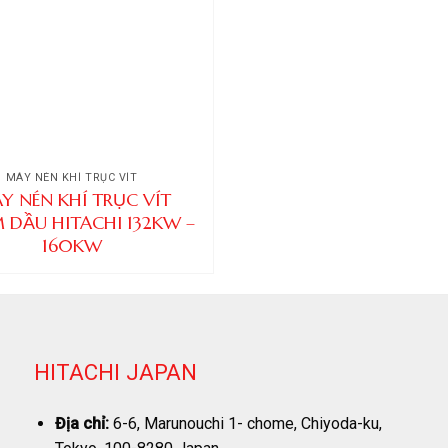
MÁY NÉN KHÍ TRỤC VÍT
Y NÉN KHÍ TRỤC VÍT
DẦU HITACHI 132KW –
160KW
HITACHI JAPAN
Địa chỉ:
6-6, Marunouchi 1- chome, Chiyoda-ku,