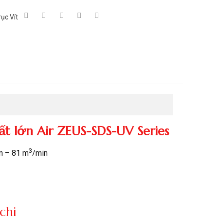
ục Vít
ất lớn Air ZEUS-SDS-UV Series
3
n – 81 m
/min
chi