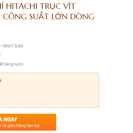
Í HITACHI TRỤC VÍT
 CÔNG SUẤT LỚN DÒNG
I – NHẬT BẢN
c
t
: bằng nước
:
A NGAY
n và giao hàng tận nơi