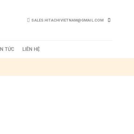
SALES.HITACHIVIETNAM@GMAIL.COM
IN TỨC
LIÊN HỆ