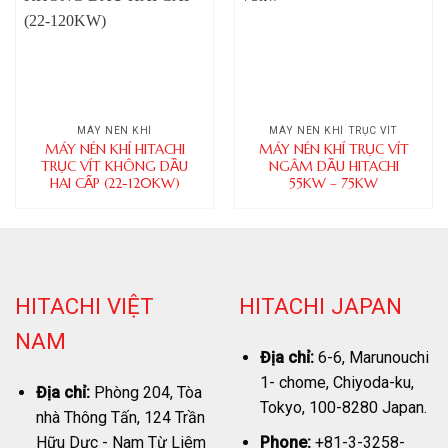
MÁY NÉN KHÍ
MÁY NÉN KHÍ TRỤC VÍT
MÁY NÉN KHÍ HITACHI
MÁY NÉN KHÍ TRỤC VÍT
TRỤC VÍT KHÔNG DẦU
NGÂM DẦU HITACHI
HAI CẤP (22-120KW)
55KW – 75KW
HITACHI VIỆT
HITACHI JAPAN
NAM
Địa chỉ:
6-6, Marunouchi
1- chome, Chiyoda-ku,
Địa chỉ:
Phòng 204, Tòa
Tokyo, 100-8280 Japan.
nhà Thông Tấn, 124 Trần
Phone:
+81-3-3258-
Hữu Dực - Nam Từ Liêm