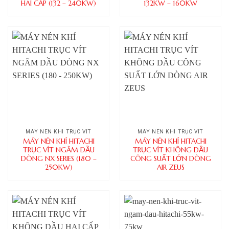
HAI CẤP (132 – 240KW)
132KW – 160KW
MÁY NÉN KHÍ TRỤC VÍT
MÁY NÉN KHÍ TRỤC VÍT
MÁY NÉN KHÍ HITACHI
MÁY NÉN KHÍ HITACHI
TRỤC VÍT NGÂM DẦU
TRỤC VÍT KHÔNG DẦU
DÒNG NX SERIES (180 –
CÔNG SUẤT LỚN DÒNG
250KW)
AIR ZEUS