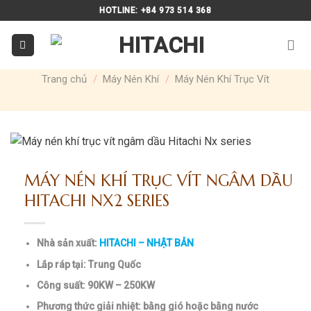
Skip
HOTLINE: +84 973 514 368
to
content
Trang chủ
/
Máy Nén Khí
/
Máy Nén Khí Trục Vít
MÁY NÉN KHÍ TRỤC VÍT NGÂM DẦU
HITACHI NX2 SERIES
Nhà sản xuất:
HITACHI – NHẬT BẢN
Lắp ráp tại: Trung Quốc
Công suất: 90KW –
250KW
Phương thức giải nhiệt: bằng gió hoặc bằng nước