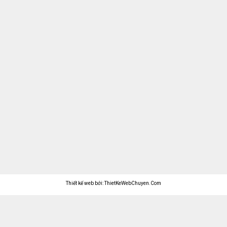
Thiết kế web bởi: ThietKeWebChuyen.Com