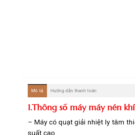
Mô tả
Hướng dẫn thanh toán
1.Thông số máy máy nén khí 
– Máy có quạt giải nhiệt ly tâm th
suất cao