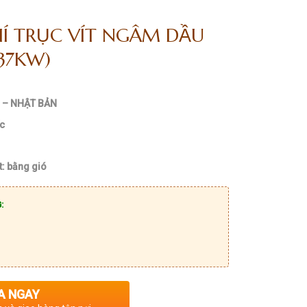
Í TRỤC VÍT NGÂM DẦU
-37KW)
I – NHẬT BẢN
ốc
t: bằng gió
:
A NGAY