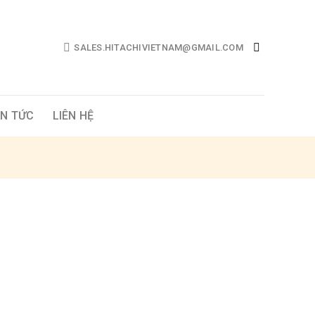
SALES.HITACHIVIETNAM@GMAIL.COM
IN TỨC
LIÊN HỆ