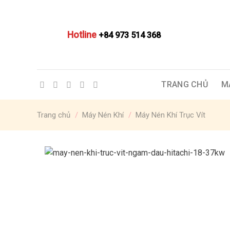
Skip
to
content
Hotline
+84 973 514 368
TRANG CHỦ
M
Trang chủ
/
Máy Nén Khí
/
Máy Nén Khí Trục Vít