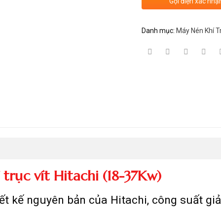
Gọi điện xác nhậ
Danh mục:
Máy Nén Khí Tr
trục vít Hitachi (18-37Kw)
iết kế nguyên bản của Hitachi, công suất giả