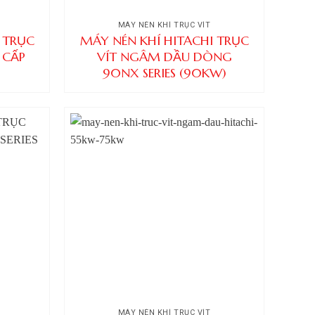
MÁY NÉN KHÍ TRỤC VÍT
 TRỤC
MÁY NÉN KHÍ HITACHI TRỤC
 CẤP
VÍT NGÂM DẦU DÒNG
90NX SERIES (90KW)
MÁY NÉN KHÍ TRỤC VÍT