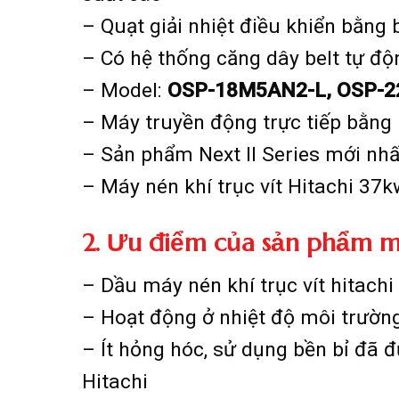
– Quạt giải nhiệt điều khiển bằng
– Có hệ thống căng dây belt tự độ
– Model:
OSP-18M5AN2-L, OSP-2
– Máy truyền động trực tiếp bằng
– Sản phẩm Next II Series mới nhấ
– Máy nén khí trục vít Hitachi 37k
2. Ưu điểm của sản phẩm má
– Dầu máy nén khí trục vít hitach
– Hoạt động ở nhiệt độ môi trườn
– Ít hỏng hóc, sử dụng bền bỉ đã
Hitachi