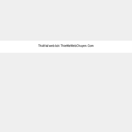
Thiết kế web bởi: ThietKeWebChuyen.Com