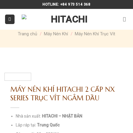
Skip
HOTLINE: +84 973 514 368
to
content
Trang chủ
/
Máy Nén Khí
/
Máy Nén Khí Trục Vít
MÁY NÉN KHÍ HITACHI 2 CẤP NX
SERIES TRỤC VÍT NGÂM DẦU
Nhà sản xuất:
HITACHI – NHẬT BẢN
Lắp ráp tại:
Trung Quốc